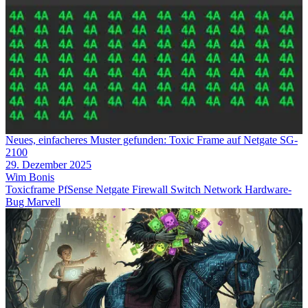
Neues, einfacheres Muster gefunden: Toxic Frame auf Netgate SG-
2100
29. Dezember 2025
Wim Bonis
Toxicframe
PfSense
Netgate
Firewall
Switch
Network
Hardware-
Bug
Marvell