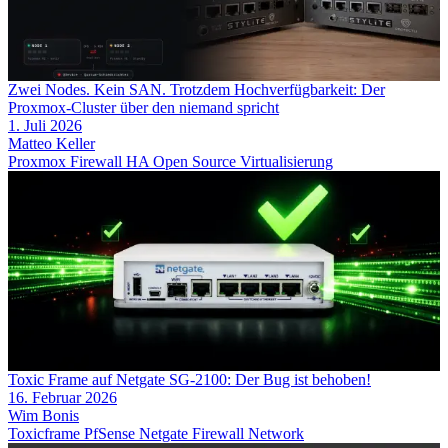
Zwei Nodes. Kein SAN. Trotzdem Hochverfügbarkeit: Der
Proxmox-Cluster über den niemand spricht
1. Juli 2026
Matteo Keller
Proxmox
Firewall
HA
Open Source
Virtualisierung
Toxic Frame auf Netgate SG-2100: Der Bug ist behoben!
16. Februar 2026
Wim Bonis
Toxicframe
PfSense
Netgate
Firewall
Network