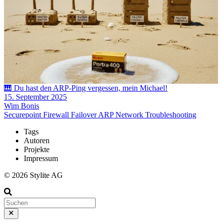
🎹 Du hast den ARP-Ping vergessen, mein Michael!
15. September 2025
Wim Bonis
Securepoint
Firewall
Failover
ARP
Network
Troubleshooting
Tags
Autoren
Projekte
Impressum
© 2026 Stylite AG