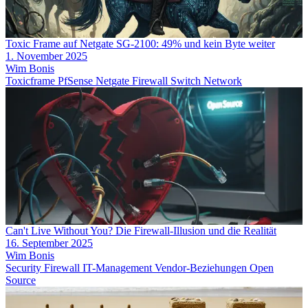
Toxic Frame auf Netgate SG-2100: 49% und kein Byte weiter
1. November 2025
Wim Bonis
Toxicframe
PfSense
Netgate
Firewall
Switch
Network
Can't Live Without You? Die Firewall-Illusion und die Realität
16. September 2025
Wim Bonis
Security
Firewall
IT-Management
Vendor-Beziehungen
Open
Source