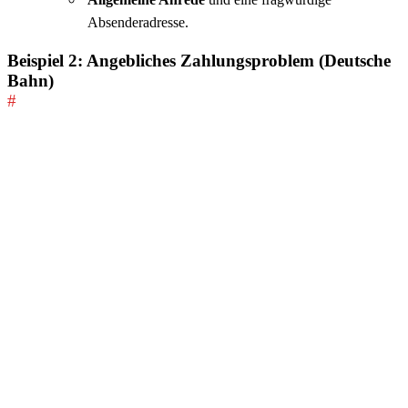
Absenderadresse.
Beispiel 2: Angebliches Zahlungsproblem (Deutsche
Bahn)
#
Betreff:
„Zahlungsproblem erkannt – Kontoaktion
erforderlich“
Taktik:
Empfänger sollen ihre Zahlungsinformationen
aktualisieren, um eine Kontosperrung zu verhindern.
Warnsignale:
Unpersönliche Anrede:
„Sehr geehrte Kundin, sehr
geehrter Kunde“.
Drohung:
Androhung einer Kontosperrung.
Verdächtiger Absender
und eine enge Frist.
Beispiel 3: Abgelehnte Zahlung (Disney+)
#