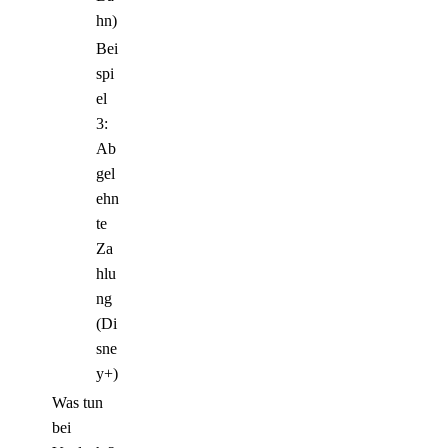
hn)
Bei
spi
el
3:
Ab
gel
ehn
te
Za
hlu
ng
(Di
sne
y+)
Was tun
bei