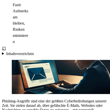
Fazit:
Aufmerks
am
bleiben,
Risiken
minimiere
n
Inhaltsverzeichnis
Phishing-Angriffe sind eine der größten Cyberbedrohungen unserer
Zeit. Sie zielen darauf ab, über gefälschte E-Mails, Websites oder
Nachrichten an sensible Daten zu gelangen – mit potenziell