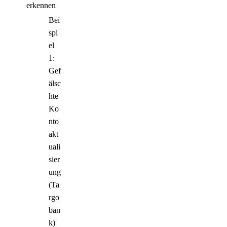
erkennen
Bei
spi
el
1:
Gef
älsc
hte
Ko
nto
akt
uali
sier
ung
(Ta
rgo
ban
k)