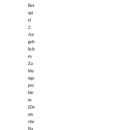
Bei
spi
el
2:
An
geb
lich
es
Za
hlu
ngs
pro
ble
m
(De
uts
che
Ba