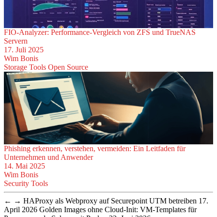
FIO-Analyzer: Performance-Vergleich von ZFS und TrueNAS
Servern
17. Juli 2025
Wim Bonis
Storage
Tools
Open Source
Phishing erkennen, verstehen, vermeiden: Ein Leitfaden für
Unternehmen und Anwender
14. Mai 2025
Wim Bonis
Security
Tools
←
→
HAProxy als Webproxy auf Securepoint UTM betreiben
17.
April 2026
Golden Images ohne Cloud-Init: VM-Templates für