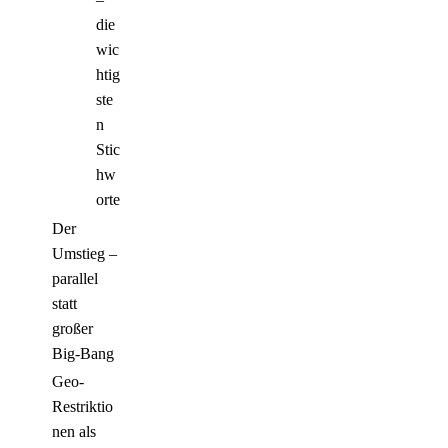
die
wic
htig
ste
n
Stic
hw
orte
Der
Umstieg –
parallel
statt
großer
Big-Bang
Geo-
Restriktio
nen als