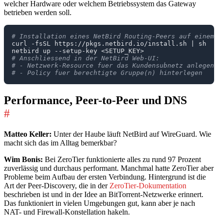
welcher Hardware oder welchem Betriebssystem das Gateway
betrieben werden soll.
# Installation eines NetBird Routing-Peers auf einem 
curl -fsSL https://pkgs.netbird.io/install.sh 
|
# Anschliessend in der NetBird Web-UI:
# - Netzwerk-Resource fuer das Kundensubnetz anlegen
# - Policy fuer berechtigte Gruppe(n) hinterlegen
Performance, Peer-to-Peer und DNS
#
Matteo Keller:
Unter der Haube läuft NetBird auf WireGuard. Wie
macht sich das im Alltag bemerkbar?
Wim Bonis:
Bei ZeroTier funktionierte alles zu rund 97 Prozent
zuverlässig und durchaus performant. Manchmal hatte ZeroTier aber
Probleme beim Aufbau der ersten Verbindung. Hintergrund ist die
Art der Peer-Discovery, die in der
ZeroTier-Dokumentation
beschrieben ist und in der Idee an BitTorrent-Netzwerke erinnert.
Das funktioniert in vielen Umgebungen gut, kann aber je nach
NAT- und Firewall-Konstellation hakeln.