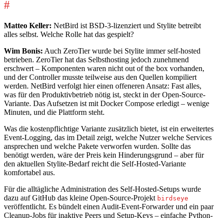
#
Matteo Keller:
NetBird ist BSD-3-lizenziert und Stylite betreibt
alles selbst. Welche Rolle hat das gespielt?
Wim Bonis:
Auch ZeroTier wurde bei Stylite immer self-hosted
betrieben. ZeroTier hat das Selbsthosting jedoch zunehmend
erschwert – Komponenten waren nicht out of the box vorhanden,
und der Controller musste teilweise aus den Quellen kompiliert
werden. NetBird verfolgt hier einen offeneren Ansatz: Fast alles,
was für den Produktivbetrieb nötig ist, steckt in der Open-Source-
Variante. Das Aufsetzen ist mit Docker Compose erledigt – wenige
Minuten, und die Plattform steht.
Was die kostenpflichtige Variante zusätzlich bietet, ist ein erweitertes
Event-Logging, das im Detail zeigt, welche Nutzer welche Services
ansprechen und welche Pakete verworfen wurden. Sollte das
benötigt werden, wäre der Preis kein Hinderungsgrund – aber für
den aktuellen Stylite-Bedarf reicht die Self-Hosted-Variante
komfortabel aus.
Für die alltägliche Administration des Self-Hosted-Setups wurde
dazu auf GitHub das kleine Open-Source-Projekt
birdseye
veröffentlicht. Es bündelt einen Audit-Event-Forwarder und ein paar
Cleanup-Jobs für inaktive Peers und Setup-Keys – einfache Python-