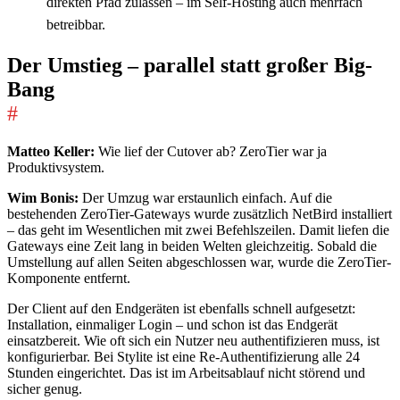
direkten Pfad zulassen – im Self-Hosting auch mehrfach
betreibbar.
Der Umstieg – parallel statt großer Big-
Bang
#
Matteo Keller:
Wie lief der Cutover ab? ZeroTier war ja
Produktivsystem.
Wim Bonis:
Der Umzug war erstaunlich einfach. Auf die
bestehenden ZeroTier-Gateways wurde zusätzlich NetBird installiert
– das geht im Wesentlichen mit zwei Befehlszeilen. Damit liefen die
Gateways eine Zeit lang in beiden Welten gleichzeitig. Sobald die
Umstellung auf allen Seiten abgeschlossen war, wurde die ZeroTier-
Komponente entfernt.
Der Client auf den Endgeräten ist ebenfalls schnell aufgesetzt:
Installation, einmaliger Login – und schon ist das Endgerät
einsatzbereit. Wie oft sich ein Nutzer neu authentifizieren muss, ist
konfigurierbar. Bei Stylite ist eine Re-Authentifizierung alle 24
Stunden eingerichtet. Das ist im Arbeitsablauf nicht störend und
sicher genug.