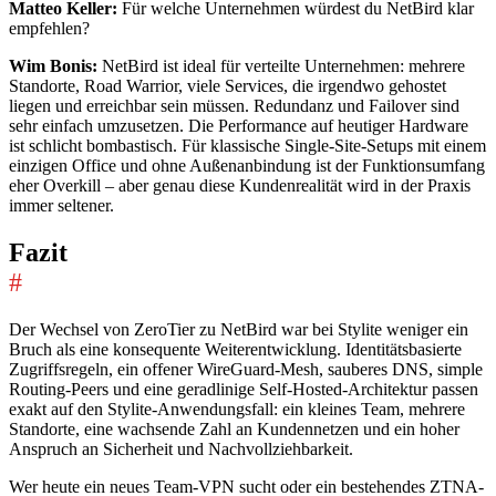
Matteo Keller:
Für welche Unternehmen würdest du NetBird klar
empfehlen?
Wim Bonis:
NetBird ist ideal für verteilte Unternehmen: mehrere
Standorte, Road Warrior, viele Services, die irgendwo gehostet
liegen und erreichbar sein müssen. Redundanz und Failover sind
sehr einfach umzusetzen. Die Performance auf heutiger Hardware
ist schlicht bombastisch. Für klassische Single-Site-Setups mit einem
einzigen Office und ohne Außenanbindung ist der Funktionsumfang
eher Overkill – aber genau diese Kundenrealität wird in der Praxis
immer seltener.
Fazit
#
Der Wechsel von ZeroTier zu NetBird war bei Stylite weniger ein
Bruch als eine konsequente Weiterentwicklung. Identitätsbasierte
Zugriffsregeln, ein offener WireGuard-Mesh, sauberes DNS, simple
Routing-Peers und eine geradlinige Self-Hosted-Architektur passen
exakt auf den Stylite-Anwendungsfall: ein kleines Team, mehrere
Standorte, eine wachsende Zahl an Kundennetzen und ein hoher
Anspruch an Sicherheit und Nachvollziehbarkeit.
Wer heute ein neues Team-VPN sucht oder ein bestehendes ZTNA-