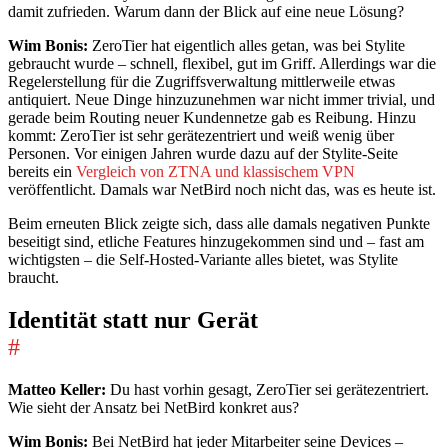
damit zufrieden. Warum dann der Blick auf eine neue Lösung?
Wim Bonis:
ZeroTier hat eigentlich alles getan, was bei Stylite
gebraucht wurde – schnell, flexibel, gut im Griff. Allerdings war die
Regelerstellung für die Zugriffsverwaltung mittlerweile etwas
antiquiert. Neue Dinge hinzuzunehmen war nicht immer trivial, und
gerade beim Routing neuer Kundennetze gab es Reibung. Hinzu
kommt: ZeroTier ist sehr gerätezentriert und weiß wenig über
Personen. Vor einigen Jahren wurde dazu auf der Stylite-Seite
bereits ein
Vergleich von ZTNA und klassischem VPN
veröffentlicht. Damals war NetBird noch nicht das, was es heute ist.
Beim erneuten Blick zeigte sich, dass alle damals negativen Punkte
beseitigt sind, etliche Features hinzugekommen sind und – fast am
wichtigsten – die Self-Hosted-Variante alles bietet, was Stylite
braucht.
Identität statt nur Gerät
#
Matteo Keller:
Du hast vorhin gesagt, ZeroTier sei gerätezentriert.
Wie sieht der Ansatz bei NetBird konkret aus?
Wim Bonis:
Bei NetBird hat jeder Mitarbeiter seine Devices –