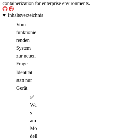
containerization for enterprise environments.
Inhaltsverzeichnis
Vom
funktionie
renden
System
zur neuen
Frage
Identität
statt nur
Gerät
✅
Wa
s
am
Mo
dell