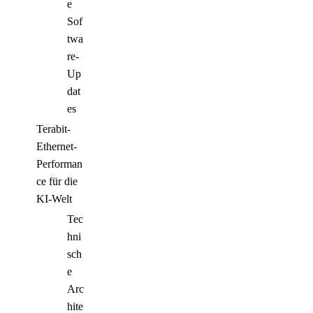
e
Sof
twa
re-
Up
dat
es
Terabit-
Ethernet-
Performan
ce für die
KI-Welt
Tec
hni
sch
e
Arc
hite