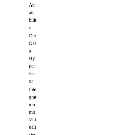
Av
aila
bilit
y
Der
Dat
a
Hy
per
vis
or
Inte
grat
ion
mit
Virt
uali
sier