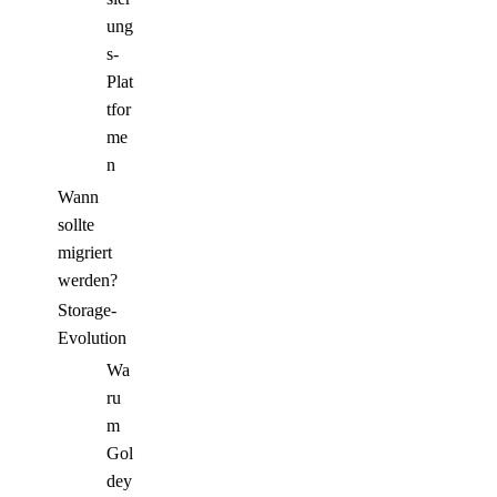
ung
s-
Plat
tfor
me
n
Wann
sollte
migriert
werden?
Storage-
Evolution
Wa
ru
m
Gol
dey