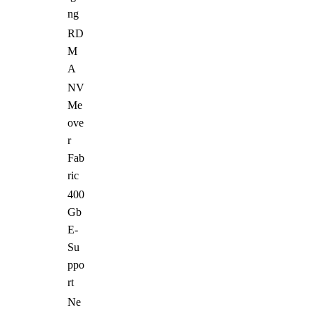
ng
RD
M
A
NV
Me
ove
r
Fab
ric
400
Gb
E-
Su
ppo
rt
Ne