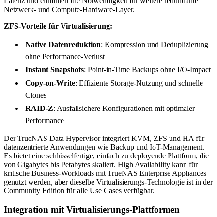
Latenz und eliminiert die Notwendigkeit für weitere redundante
Netzwerk- und Compute-Hardware-Layer.
ZFS-Vorteile für Virtualisierung:
Native Datenreduktion
: Kompression und Deduplizierung
ohne Performance-Verlust
Instant Snapshots
: Point-in-Time Backups ohne I/O-Impact
Copy-on-Write
: Effiziente Storage-Nutzung und schnelle
Clones
RAID-Z
: Ausfallsichere Konfigurationen mit optimaler
Performance
Der TrueNAS Data Hypervisor integriert KVM, ZFS und HA für
datenzentrierte Anwendungen wie Backup und IoT-Management.
Es bietet eine schlüsselfertige, einfach zu deployende Plattform, die
von Gigabytes bis Petabytes skaliert. High Availability kann für
kritische Business-Workloads mit TrueNAS Enterprise Appliances
genutzt werden, aber dieselbe Virtualisierungs-Technologie ist in der
Community Edition für alle Use Cases verfügbar.
Integration mit Virtualisierungs-Plattformen