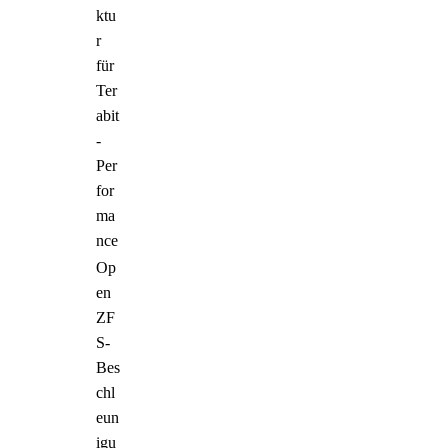
ktu
r
für
Ter
abit
-
Per
for
ma
nce
Op
en
ZF
S-
Bes
chl
eun
igu