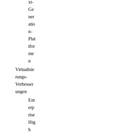
xt-
Ge
ner
atio
n-
Plat
tfor
me
n
Virtualisie
rungs-
Verbesser
ungen
Ent
erp
rise
Hig
h