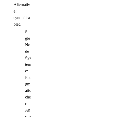
Alternativ
e:
sync=disa
bled
Sin
gle-
No
de-
Sys
tem
e:
Pra
gm
atis
che
r
An
satz