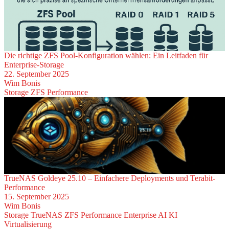
Die richtige ZFS Pool-Konfiguration wählen: Ein Leitfaden für
Enterprise-Storage
22. September 2025
Wim Bonis
Storage
ZFS
Performance
TrueNAS Goldeye 25.10 – Einfachere Deployments und Terabit-
Performance
15. September 2025
Wim Bonis
Storage
TrueNAS
ZFS
Performance
Enterprise
AI
KI
Virtualisierung