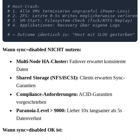
# Host-Crash:
# 1. Alle VMs terminieren ungraceful (Power-Loss)
# 2. ZFS: Letzte 0-5s Writes möglicherweise verloren
# 3. VM-Start: Filesystem-Check (fsck/NTFS-Replay)
# 4. Applikationen: Recovery über eigene Logs
# → Outcome identisch zu: "Host mit SLOG gestorben"
Wann sync=disabled NICHT nutzen:
Multi-Node HA-Cluster:
Failover erwartet konsistente
Daten
Shared Storage (NFS/iSCSI):
Clients erwarten Sync-
Garantien
Compliance-Anforderungen:
ACID-Garantien
vorgeschrieben
Paranoia-Level > 9000:
Lieber 10x langsamer als 5s
Datenverlust
Wann sync=disabled OK ist: