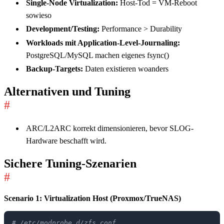
Single-Node Virtualization:
Host-Tod = VM-Reboot
sowieso
Development/Testing:
Performance > Durability
Workloads mit Application-Level-Journaling:
PostgreSQL/MySQL machen eigenes fsync()
Backup-Targets:
Daten existieren woanders
Alternativen und Tuning
#
ARC/L2ARC korrekt dimensionieren, bevor SLOG-
Hardware beschafft wird.
Sichere Tuning-Szenarien
#
Scenario 1: Virtualization Host (Proxmox/TrueNAS)
# /etc/modprobe.d/zfs.conf