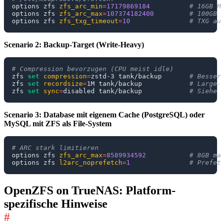
options zfs 
zfs_arc_min
=
17179869184
# 16GB M
options zfs 
zfs_arc_max
=
107374182400
# 100GB 
options zfs 
zfs_txg_timeout
=
10
# TXG au
Scenario 2: Backup-Target (Write-Heavy)
# Compression bevorzugen (CPU meist idle)
zfs 
set
compression
=
zstd-3 tank/backup       
# Besser
zfs 
set
recordsize
=
1M tank/backup            
# Large-
zfs 
set
sync
=
disabled tank/backup            
# Siehe 
Scenario 3: Database mit eigenem Cache (PostgreSQL) oder
MySQL mit ZFS als File-System
# ARC stark limitieren
options zfs 
zfs_arc_max
=
8589934592
# 8GB ma
options zfs 
l2arc_noprefetch
=
1
# Prefet
OpenZFS on TrueNAS: Platform-
spezifische Hinweise
#