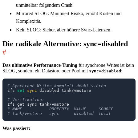
unmittelbar folgendem Crash.
Mirrored SLOG: Minimiert Risiko, erhöht Kosten und
Komplexität.
Kein SLOG: Sicher, aber höhere Sync-Latenzen.
Die radikale Alternative: sync=disabled
#
Das ultimative Performance-Tuning
für synchrone Writes ist kein
SLOG, sondern ein Datastore oder Pool mit
:
sync=disabled
# Synchrone Writes komplett deaktivieren
zfs 
set
sync
=
# Verifikation:
# NAME           PROPERTY  VALUE     SOURCE
# tank/vmstore   sync      disabled  local
Was passiert: