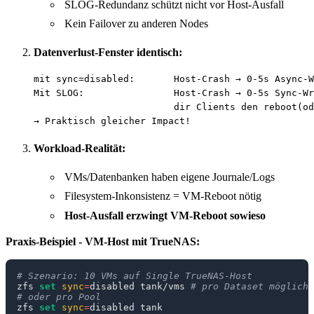
SLOG-Redundanz schützt nicht vor Host-Ausfall
Kein Failover zu anderen Nodes
Datenverlust-Fenster identisch:
mit sync=disabled:       Host-Crash → 0-5s Async-W
Mit SLOG:                Host-Crash → 0-5s Sync-Wr
                         dir Clients den reboot(od
Workload-Realität:
VMs/Datenbanken haben eigene Journale/Logs
Filesystem-Inkonsistenz = VM-Reboot nötig
Host-Ausfall erzwingt VM-Reboot sowieso
Praxis-Beispiel - VM-Host mit TrueNAS:
# Szenario: 10 VMs auf Single TrueNAS-Host
zfs 
set
sync
=
disabled tank/vms 
# pro Dataset möglich
# oder pro Pool
zfs 
set
sync
=