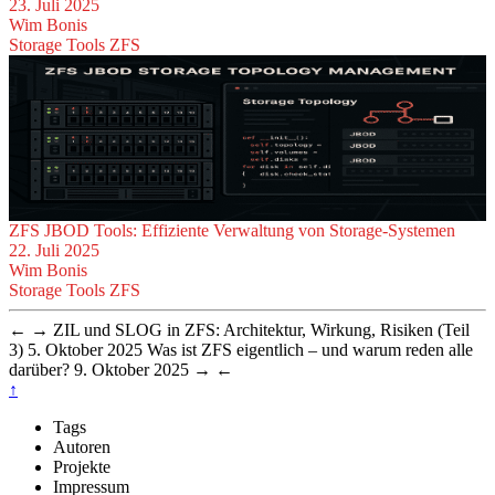
23. Juli 2025
Wim Bonis
Storage
Tools
ZFS
ZFS JBOD Tools: Effiziente Verwaltung von Storage-Systemen
22. Juli 2025
Wim Bonis
Storage
Tools
ZFS
←
→
ZIL und SLOG in ZFS: Architektur, Wirkung, Risiken (Teil
3)
5. Oktober 2025
Was ist ZFS eigentlich – und warum reden alle
darüber?
9. Oktober 2025
→
←
↑
Tags
Autoren
Projekte
Impressum