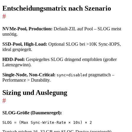
Entscheidungsmatrix nach Szenario
#
NVMe-Pool, Production:
Default-ZIL auf Pool – SLOG meist
unnötig.
SSD-Pool, High-Load:
Optional SLOG bei >10K Sync-IOPS,
ideal gespiegelt.
HDD-Pool:
Gespiegeltes SLOG dringend empfohlen (großer
Latenzgewinn).
Single-Node, Non-Critical:
pragmatisch –
sync=disabled
Performance > Durability.
Sizing und Auslegung
#
SLOG-Größe (Daumenregel):
Typisch reichen 16–32 GB pro SLOG-Device (gespiegelt).