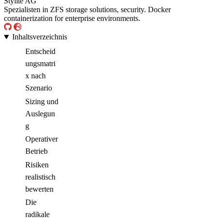
Stylite AG
Spezialisten in ZFS storage solutions, security. Docker
containerization for enterprise environments.
Inhaltsverzeichnis
Entscheid
ungsmatri
x nach
Szenario
Sizing und
Auslegun
g
Operativer
Betrieb
Risiken
realistisch
bewerten
Die
radikale