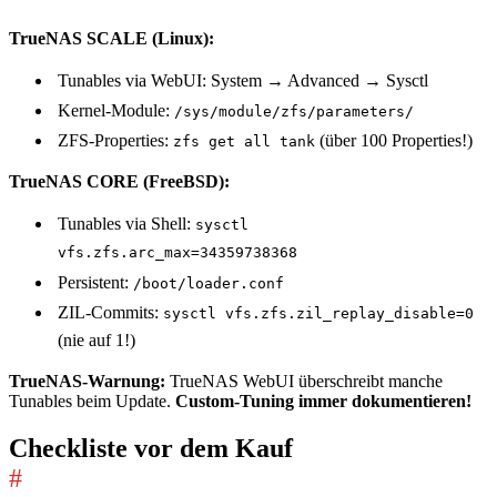
TrueNAS SCALE (Linux):
Tunables via WebUI: System → Advanced → Sysctl
Kernel-Module:
/sys/module/zfs/parameters/
ZFS-Properties:
(über 100 Properties!)
zfs get all tank
TrueNAS CORE (FreeBSD):
Tunables via Shell:
sysctl
vfs.zfs.arc_max=34359738368
Persistent:
/boot/loader.conf
ZIL-Commits:
sysctl vfs.zfs.zil_replay_disable=0
(nie auf 1!)
TrueNAS-Warnung:
TrueNAS WebUI überschreibt manche
Tunables beim Update.
Custom-Tuning immer dokumentieren!
Checkliste vor dem Kauf
#