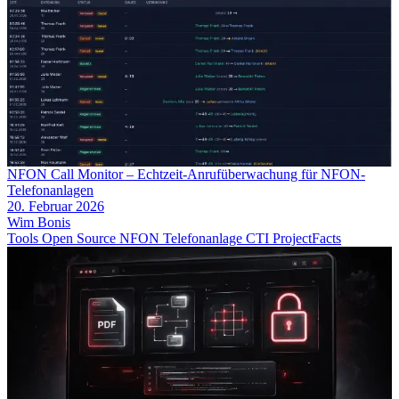
NFON Call Monitor – Echtzeit-Anrufüberwachung für NFON-
Telefonanlagen
20. Februar 2026
Wim Bonis
Tools
Open Source
NFON
Telefonanlage
CTI
ProjectFacts