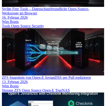
Stylite Free Tools – Datenschutzfreundliche Open-Source-
Werkzeuge im Browser
16. Februar 2026
Wim Bonis
Tools
Open Source
Security
ZFS Snapshots von Open-E JovianDSS per Pull replizieren
13. Februar 2026
Wim Bonis
Storage
ZFS
Open Source
Open-E
TrueNAS