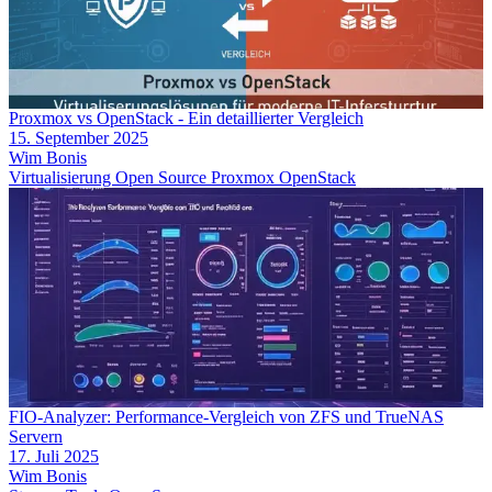
Proxmox vs OpenStack - Ein detaillierter Vergleich
15. September 2025
Wim Bonis
Virtualisierung
Open Source
Proxmox
OpenStack
FIO-Analyzer: Performance-Vergleich von ZFS und TrueNAS
Servern
17. Juli 2025
Wim Bonis