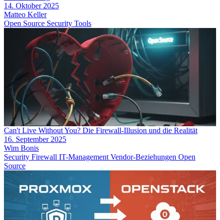
14. Oktober 2025
Matteo Keller
Open Source
Security
Tools
Can't Live Without You? Die Firewall-Illusion und die Realität
16. September 2025
Wim Bonis
Security
Firewall
IT-Management
Vendor-Beziehungen
Open
Source