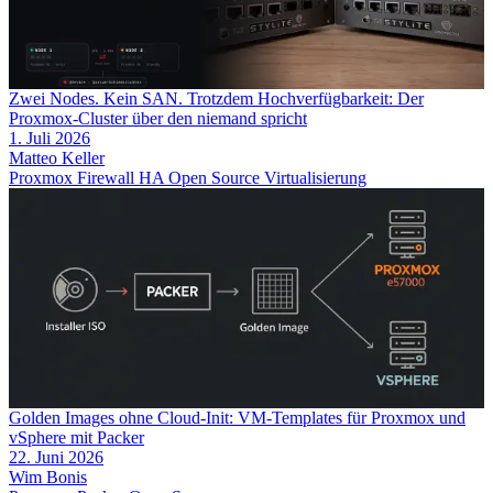
Zwei Nodes. Kein SAN. Trotzdem Hochverfügbarkeit: Der
Proxmox-Cluster über den niemand spricht
1. Juli 2026
Matteo Keller
Proxmox
Firewall
HA
Open Source
Virtualisierung
Golden Images ohne Cloud-Init: VM-Templates für Proxmox und
vSphere mit Packer
22. Juni 2026
Wim Bonis