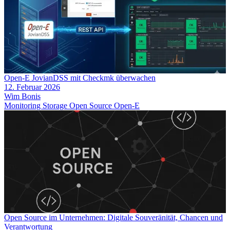
Open-E JovianDSS mit Checkmk überwachen
12. Februar 2026
Wim Bonis
Monitoring
Storage
Open Source
Open-E
Open Source im Unternehmen: Digitale Souveränität, Chancen und
Verantwortung