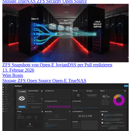
Storage
TrueNAS
ZFS
Security
Open Source
ZFS Snapshots von Open-E JovianDSS per Pull replizieren
13. Februar 2026
Wim Bonis
Storage
ZFS
Open Source
Open-E
TrueNAS