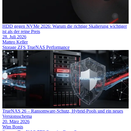
HDD gegen NVMe 2026: Warum die richtige Skalierung wichtiger
ist als der reine Preis
28. Juli 2026
Matteo Keller
Storage
ZFS
TrueNAS
Performance
TrueNAS 26 – Ransomware-Schutz, Hybrid-Pools und ein neues
Versionsschema
20. März 2026
Wim Bonis