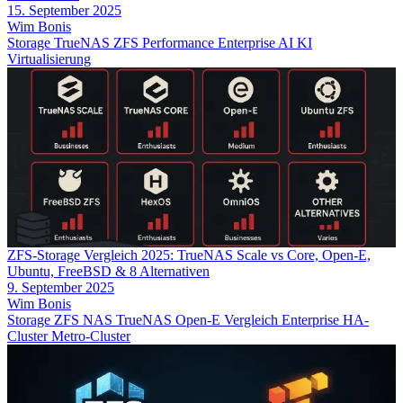
15. September 2025
Wim Bonis
Storage
TrueNAS
ZFS
Performance
Enterprise
AI
KI
Virtualisierung
ZFS-Storage Vergleich 2025: TrueNAS Scale vs Core, Open-E,
Ubuntu, FreeBSD & 8 Alternativen
9. September 2025
Wim Bonis
Storage
ZFS
NAS
TrueNAS
Open-E
Vergleich
Enterprise
HA-
Cluster
Metro-Cluster