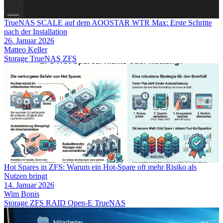
TrueNAS SCALE auf dem AOOSTAR WTR Max: Erste Schritte
nach der Installation
26. Januar 2026
Matteo Keller
Storage
TrueNAS
ZFS
Hot Spares in ZFS: Warum ein Hot-Spare oft mehr Risiko als
Nutzen bringt
14. Januar 2026
Wim Bonis
Storage
ZFS
RAID
Open-E
TrueNAS