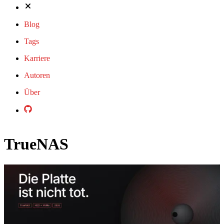
Blog
Tags
Karriere
Autoren
Über
TrueNAS