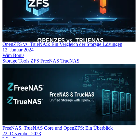
OpenZFS vs. TrueNAS: Ein Vergleich der Storage-Lösungen
12. Januar 2024
Wim Bonis
Storage
Tools
ZFS
FreeNAS
TrueNAS
FreeNAS, TrueNAS Core und OpenZFS: Ein Überblick
22. Dezember 2023