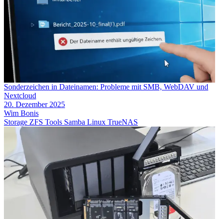
Sonderzeichen in Dateinamen: Probleme mit SMB, WebDAV und
Nextcloud
20. Dezember 2025
Wim Bonis
Storage
ZFS
Tools
Samba
Linux
TrueNAS