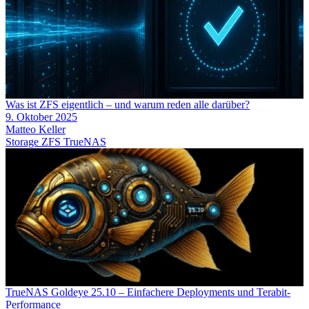
Was ist ZFS eigentlich – und warum reden alle darüber?
9. Oktober 2025
Matteo Keller
Storage
ZFS
TrueNAS
TrueNAS Goldeye 25.10 – Einfachere Deployments und Terabit-
Performance