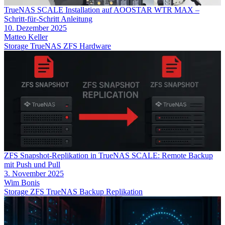
TrueNAS SCALE Installation auf AOOSTAR WTR MAX –
Schritt-für-Schritt Anleitung
10. Dezember 2025
Matteo Keller
Storage
TrueNAS
ZFS
Hardware
ZFS Snapshot-Replikation in TrueNAS SCALE: Remote Backup
mit Push und Pull
3. November 2025
Wim Bonis
Storage
ZFS
TrueNAS
Backup
Replikation